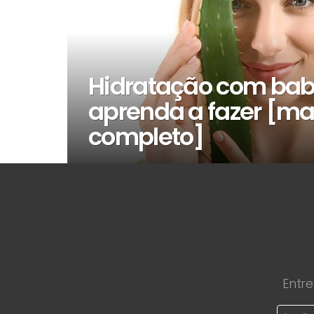
Hidratação com bab
aprenda a fazer [m
completo]
Entre