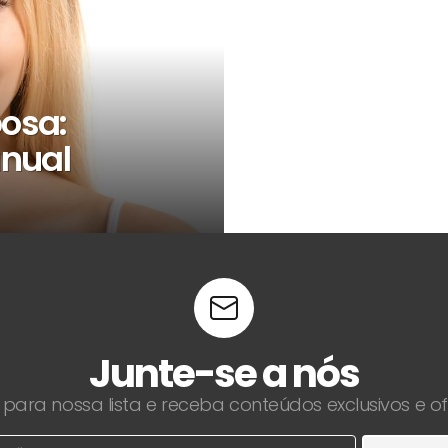
osa:
anual
Junte-se a nós
 para nossa lista e receba conteúdos exclusivos e o