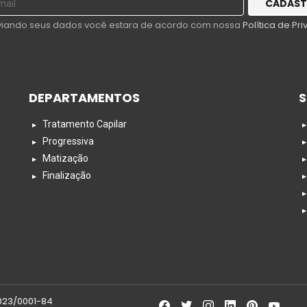
viando seus dados você estara de acordo com nossa
Política de Pr
DEPARTAMENTOS
S
Tratamento Capilar
Progressiva
Matização
Finalização
facebook
twitter
instagram
linkedin
pinterest
youtub
.023/0001-84