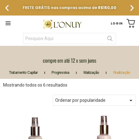
FRETE GRÁTIS nas compras acima de
R$150,00
C
LOGIN
Menu
compre em até 12 x sem juros
Tratamento Capilar
Progressiva
Matização
Finalização
Mostrando todos os 6 resultados