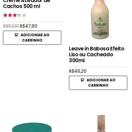
Creme Ativador de
Cachos 500 ml
3
de 5
R$
52,91
R$
47,90
ADICIONAR AO
CARRINHO
Leave in Babosa Efeito
Liso ou Cacheado
300ml
R$
46,20
ADICIONAR AO
CARRINHO