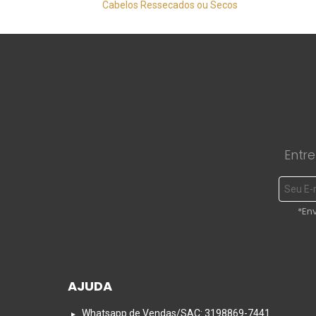
Cabelos Ressecados ou Secos
Entre
*En
AJUDA
Whatsapp de Vendas/SAC: 3198869-7441